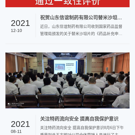
祝贺山东信谊制药有限公司替米沙坦片通过一致性评价
2021
近日，山东信谊制药有限公司收到国家药品监督
12-10
管理局颁发的关于替米沙坦片的《药品补充申请
批准通知书》（通知书编号：2021B04537），该
药品通过仿制药质量和疗效一致性评价。 祝贺山
东信谊制药有限公司药品名称替米沙坦片商品名
称坦芯素规格 40mg国药准字H20060420通过一
致性评价 基本情况 药品名称：替米沙坦片商品名
称：坦芯素剂型：片剂规格：40mg注册分类：化
学药品申请人：山东信谊制药有限公司原批准文
号：国药准字H20060420审批结论：本品通过仿
制药质量和疗效一致性评价 相关信息替米沙坦片
主要用于原发性高血压的治疗，由德国勃…
关注特药流向安全 提高自我保护意识
2021
关注特药流向安全 提高自我保护意识8月6日下午
08-11
质量副总王方明对公司全体营销人员进行了主题