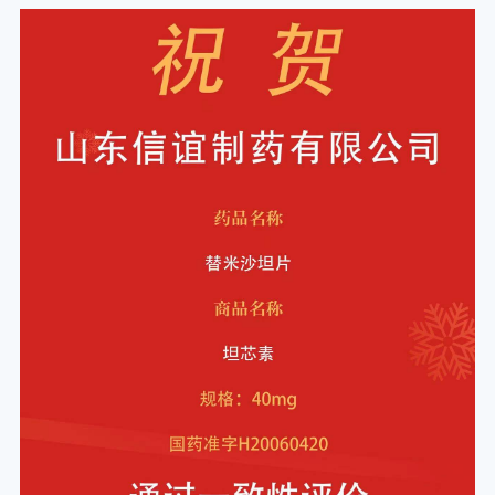
奋力冲刺幸福新平原建设开局之年，努力迈好第
一步、见到新气象。县委书记王玉东讲话，县委
副书记、县长卢明鹏主持会议，县人大常委会主
任潘风雷，县政协主席杨传智，县委副书记齐强
等县领导参加。 山东信谊制药有限公司总经理 翟
慎强再次荣获“平原功臣”，婵联14届。企业连续五
年荣誉“企业纳税突出贡献奖”。