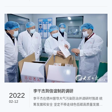
发的关于盐酸氟桂利嗪胶囊的《药品补充申请批
准通知书》（通知书编号：2022B00771），该药
品通过仿制药一致性评价。
李干杰到信谊制药调研
2022
李干杰在德州督导大气污染防治并调研时强调 统
02-12
筹发展和安全 坚定不移走绿色低碳高质量发展之
路