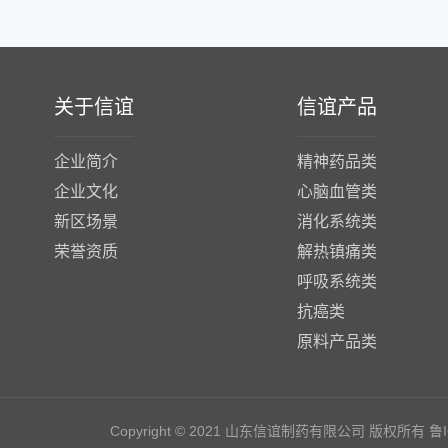
关于信谊
信谊产品
企业简介
精神药品类
企业文化
心脑血管类
新区场景
消化系统类
荣誉资质
解热镇痛类
呼吸系统类
抗癌类
原料产品类
Copyright © 2021 山东信谊制药有限公司 版权所有
鲁I