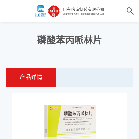
磷酸苯丙哌林片
产品详情